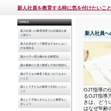
新人社員を教育する時に気を付けたいこ
TOPICS
新入社員への教育指導では失敗談を多
新入社員へ
く語ろう
新入社員を行って教育をするかしない
かを決める
親から子へ受け継がれる教育法
親が最善だと思う教育と子供の気持ち
親が子どもの教育で気をつけておきた
いこと
親として子どもの教育で大切にしたい
OJT指導
こと
るOJT指
親として子供にきちんとした教育をし
きは、どう
ましょう
はなぜ年齢