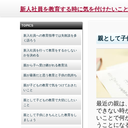
新人社員を教育する時に気を付けたいこ
TOPICS
新入社員への教育指導では失敗談を多
親として子
く語ろう
新入社員を行って教育をするかしない
かを決める
親から子へ受け継がれる教育法
親が最善だと思う教育と子供の気持ち
親が子どもの教育で気をつけておきた
いこと
親として子どもの教育で大切にしたい
最近の親は
こと
できない時
親として子供にきちんとした教育をし
いことで何
ましょう
うことにな