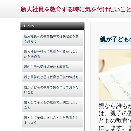
新人社員を教育する時に気を付けたいこ
TOPICS
新入社員への教育指導では失敗談を多
親が子ども
く語ろう
新入社員を行って教育をするかしない
かを決める
親から子へ受け継がれる教育法
親が最善だと思う教育と子供の気持ち
親が子どもの教育で気をつけておきた
いこと
親として子どもの教育で大切にしたい
親なら誰も
こと
は、親子の
親として子供にきちんとした教育をし
どもの教育
ましょう
にします。